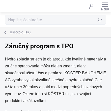
Prejsť
na
obsah
Hľadať
Všetko o TPO
Záručný program s TPO
Hydroizolácia striech je oblasťou, kde kvalitné materiály a
zručné spracovanie môžu nielen zmeniť, ale v
skutočnosti ušetriť čas a peniaze. KÖSTER BAUCHEMIE
AG vyrába vysokokvalitné strešné a hydroizolačné fólie
už takmer 30 rokov a patrí medzi popredných svetových
výrobcov. Okrem toho si KÖSTER stojí za svojimi
produktmi a zákazníkmi.