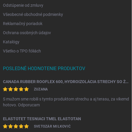
Odstúpenie od zmluvy
Všeobecné obchodné podmienky
Reklamačný poriadok
Ochrana osobných údajov
Katalógy
Všetko o TPO fóliách
POSLEDNÉ HODNOTENIE PRODUKTOV
CANADA RUBBER ROOFLEX 600, HYDROIZOLÁCIA STRECHY SO ŽIVOTNOSŤOU AŽ 25 ROKOV
ZUZANA
S mužom sme robili s tymto produktom strechu a aj terasu, za vikemd
hotovo. Odporucam
ELASTOTET TESNIACI TMEL ELASTOTAN
SVETOZÁR MILKOVIČ