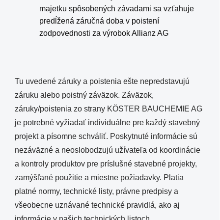
majetku spôsobených závadami sa vzťahuje
predĺžená záručná doba v poistení
zodpovednosti za výrobok Allianz AG
Tu uvedené záruky a poistenia ešte nepredstavujú
záruku alebo poistný záväzok. Záväzok,
záruky/poistenia zo strany KÖSTER BAUCHEMIE AG
je potrebné vyžiadať individuálne pre každý stavebný
projekt a písomne ​​schváliť. Poskytnuté informácie sú
nezáväzné a neoslobodzujú užívateľa od koordinácie
a kontroly produktov pre príslušné stavebné projekty,
zamýšľané použitie a miestne požiadavky. Platia
platné normy, technické listy, právne predpisy a
všeobecne uznávané technické pravidlá, ako aj
informácie v našich technických listoch.