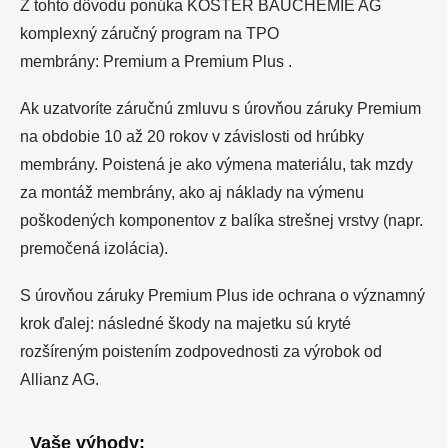
Z tohto dôvodu ponúka KÖSTER BAUCHEMIE AG
komplexný záručný program na TPO
membrány: Premium a Premium Plus .
Ak uzatvoríte záručnú zmluvu s úrovňou záruky Premium
na obdobie 10 až 20 rokov v závislosti od hrúbky
membrány. Poistená je ako výmena materiálu, tak mzdy
za montáž membrány, ako aj náklady na výmenu
poškodených komponentov z balíka strešnej vrstvy (napr.
premočená izolácia).
S úrovňou záruky Premium Plus ide ochrana o významný
krok ďalej: následné škody na majetku sú kryté
rozšíreným poistením zodpovednosti za výrobok od
Allianz AG.
Vaše výhody: