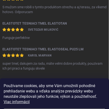
S mužom sme robili s tymto produktom strechu a aj terasu, za vikemd
hotovo. Odporucam
ELASTOTET TESNIACI TMEL ELASTOTAN
SVETOZÁR MILKOVIČ
Funguje perfektne
ELASTOTET TESNIACI TMEL ELASTOSEAL PU25 LM
KAROL MARVAN
super tmel, dakujem za radu, máte velmi dobre produkty, pouzivam
ich pri praci a funguju skvele
PRIJÍMAME ONLINE PLATBY
Používame cookies, aby sme Vám umožnili pohodlné
prehliadanie webu a vďaka analýze prevádzky webu
neustále zlepšovali jeho funkcie, výkon a použiteľnosť.
Viac informácií