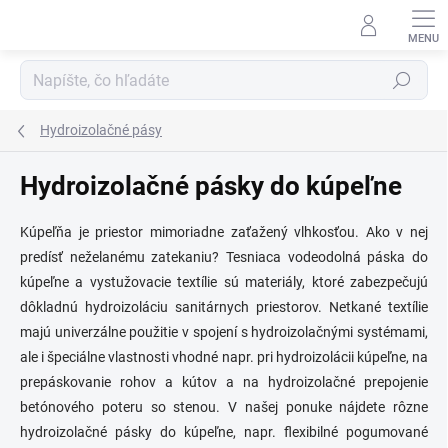
Prejsť
na
obsah
Hľadať
Hydroizolačné pásy
Hydroizolačné pásky do kúpeľne
Kúpeľňa je priestor mimoriadne zaťažený vlhkosťou. Ako v nej
predísť neželanému zatekaniu? Tesniaca vodeodolná páska do
kúpeľne a vystužovacie textílie sú materiály, ktoré zabezpečujú
dôkladnú hydroizoláciu sanitárnych priestorov. Netkané textílie
majú univerzálne použitie v spojení s hydroizolačnými systémami,
ale i špeciálne vlastnosti vhodné napr. pri hydroizolácii kúpeľne, na
prepáskovanie rohov a kútov a na hydroizolačné prepojenie
betónového poteru so stenou. V našej ponuke nájdete rôzne
hydroizolačné pásky do kúpeľne, napr. flexibilné pogumované