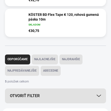
KÖSTER BD Flex Tape K 120, rohová gumená
páska 10m
SKLADOM
€30,75
R
a
ODPORÚČAME
NAJLACNEJŠIE
NAJDRAHŠIE
d
e
NAJPREDÁVANEJŠIE
ABECEDNE
n
i
5
položiek celkom
e
p
OTVORIŤ FILTER
r
o
d
V