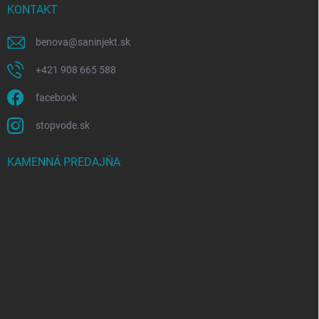
r
i
KONTAKT
v
e
k
y
benova
@
saninjekt.sk
v
ý
+421 908 665 588
p
i
facebook
s
u
stopvode.sk
KAMENNÁ PREDAJŇA