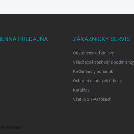
ENNÁ PREDAJŇA
ZÁKAZNÍCKY SERVIS
Odstúpenie od zmluvy
Všeobecné obchodné podmienky
Reklamačný poriadok
Ochrana osobných údajov
Katalógy
Všetko o TPO fóliách
i 07:30-16:00