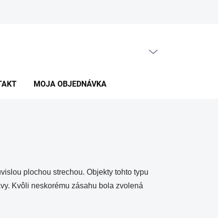
PRÁZDNY KOŠÍK
NÁKUPNÝ
KOŠÍK
TAKT
MOJA OBJEDNÁVKA
vislou plochou strechou. Objekty tohto typu
tavy. Kvôli neskorému zásahu bola zvolená