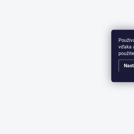
Použív
vďaka a
použit
Nast