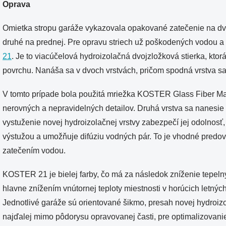
Oprava
Omietka stropu garáže vykazovala opakované zatečenie na dvo
druhé na prednej. Pre opravu striech už poškodených vodou 
21
. Je to viacúčelová hydroizolačná dvojzložková stierka, kto
povrchu. Nanáša sa v dvoch vrstvách, pričom spodná vrstva sa 
V tomto prípade bola použitá mriežka KOSTER Glass Fiber Mas
nerovných a nepravidelných detailov. Druhá vrstva sa nanesie 
vystuženie novej hydroizolačnej vrstvy zabezpečí jej odolnosť, 
výstužou a umožňuje difúziu vodných pár. To je vhodné predo
zatečením vodou.
KOSTER 21 je bielej farby, čo má za následok zníženie tepelný
hlavne znížením vnútornej teploty miestnosti v horúcich letný
Jednotlivé garáže sú orientované šikmo, presah novej hydroizo
najďalej mimo pôdorysu opravovanej časti, pre optimalizova