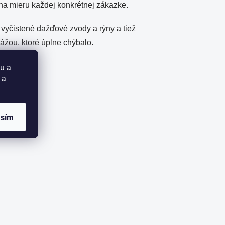
 na mieru každej konkrétnej zákazke.
 vyčistené dažďové zvody a rýny a tiež
žou, ktoré úplne chýbalo.
u a
 a
asím
ok