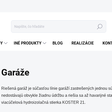
Hľadať
BY
INÉ PRODUKTY
BLOG
REALIZÁCIE
KON
Garáže
Riešená garáž je súčasťou línie garáží zastrešených jednou sú
nedostávajú obvykle žiadnu údržbu a riešia sa až havarijné s
viacúčelová hydroizolačná stierka KOSTER 21.