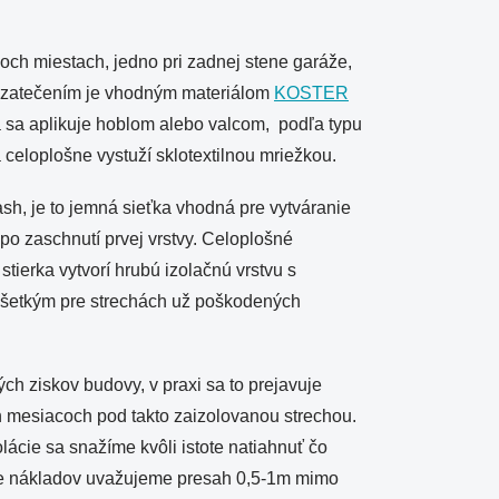
ch miestach, jedno pri zadnej stene garáže,
a zatečením je vhodným materiálom
KOSTER
rá sa aplikuje hoblom alebo valcom, podľa typu
celoplošne vystuží sklotextilnou mriežkou.
h, je to jemná sieťka vhodná pre vytváranie
po zaschnutí prvej vrstvy. Celoplošné
stierka vytvorí hrubú izolačnú vrstvu s
všetkým pre strechách už poškodených
ch ziskov budovy, v praxi sa to prejavuje
ch mesiacoch pod takto zaizolovanou strechou.
lácie sa snažíme kvôli istote natiahnuť čo
nie nákladov uvažujeme presah 0,5-1m mimo