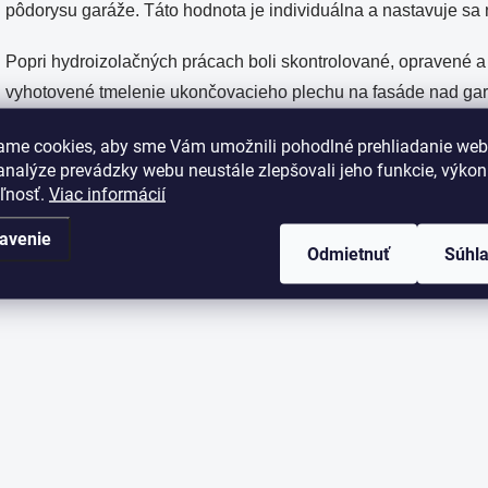
pôdorysu garáže. Táto hodnota je individuálna a nastavuje sa
Popri hydroizolačných prácach boli skontrolované, opravené a
vyhotovené tmelenie ukončovacieho plechu na fasáde nad gará
ame cookies, aby sme Vám umožnili pohodlné prehliadanie web
nalýze prevádzky webu neustále zlepšovali jeho funkcie, výkon
eľnosť.
Viac informácií
avenie
Odmietnuť
Súhl
Predchádzajúci člán