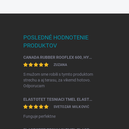
POSLEDNÉ HODNOTENIE
PRODUKTOV
CANADA RUBBER ROOFLEX 600, HYDROIZOLÁCIA STRECHY SO ŽIVOTNOSŤOU AŽ 25 ROKOV
ZUZANA
S mužom sme robili s tymto produktom
strechu a aj terasu, za vikemd hotovo.
Odporucam
ELASTOTET TESNIACI TMEL ELASTOTAN
SVETOZÁR MILKOVIČ
Funguje perfektne