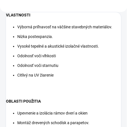
vynikajúcu priľnavosť na drevo,
betón, kamene, kovy a pod.
Nepoužívať na teflón, silikón,
VLASTNOSTI
polypropylén a polyetylén, oleje a
mastné povrchy.
Výborná priľnavosť na väčšine stavebných materiálov.
Nízka postexpanzia.
Vysoké tepelné a akustické izolačné vlastnosti.
Odolnosť voči vlhkosti
Odolnosť voči starnutiu
Citlivý na UV žiarenie
OBLASTI POUŽITIA
Upevnenie a izolácia rámov dverí a okien
Montáž drevených schodísk a parapetov.