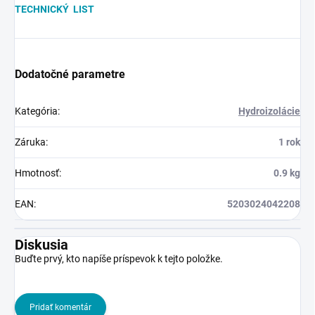
TECHNICKÝ LIST
Dodatočné parametre
Kategória
:
Hydroizolácie
Záruka
:
1 rok
Hmotnosť
:
0.9 kg
EAN
:
5203024042208
Diskusia
Buďte prvý, kto napíše príspevok k tejto položke.
Pridať komentár