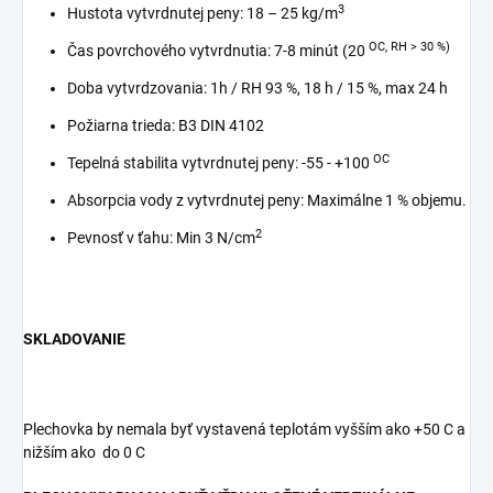
3
Hustota vytvrdnutej peny: 18 – 25 kg/m
OC, RH > 30 %)
Čas povrchového vytvrdnutia: 7-8 minút (20
Doba vytvrdzovania: 1h / RH 93 %, 18 h / 15 %, max 24 h
Požiarna trieda: B3 DIN 4102
OC
Tepelná stabilita vytvrdnutej peny: -55 - +100
Absorpcia vody z vytvrdnutej peny: Maximálne 1 % objemu.
2
Pevnosť v ťahu: Min 3 N/cm
SKLADOVANIE
Plechovka by nemala byť vystavená teplotám vyšším ako +50 C a
nižším ako do 0 C