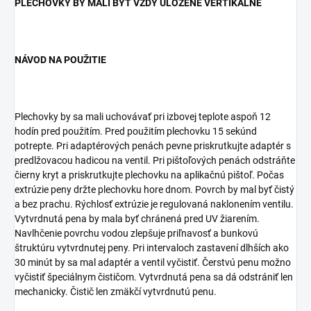
PLECHOVKY BY MALI BYŤ VŽDY ULOŽENÉ VERTIKÁLNE
NÁVOD NA POUŽITIE
Plechovky by sa mali uchovávať pri izbovej teplote aspoň 12
hodín pred použitím. Pred použitím plechovku 15 sekúnd
potrepte. Pri adaptérových penách pevne priskrutkujte adaptér s
predlžovacou hadicou na ventil. Pri pištoľových penách odstráňte
čierny kryt a priskrutkujte plechovku na aplikačnú pištoľ. Počas
extrúzie peny držte plechovku hore dnom. Povrch by mal byť čistý
a bez prachu. Rýchlosť extrúzie je regulovaná naklonením ventilu.
Vytvrdnutá pena by mala byť chránená pred UV žiarením.
Navlhčenie povrchu vodou zlepšuje priľnavosť a bunkovú
štruktúru vytvrdnutej peny. Pri intervaloch zastavení dlhších ako
30 minút by sa mal adaptér a ventil vyčistiť. Čerstvú penu možno
vyčistiť špeciálnym čističom. Vytvrdnutá pena sa dá odstrániť len
mechanicky. Čistič len zmäkčí vytvrdnutú penu.