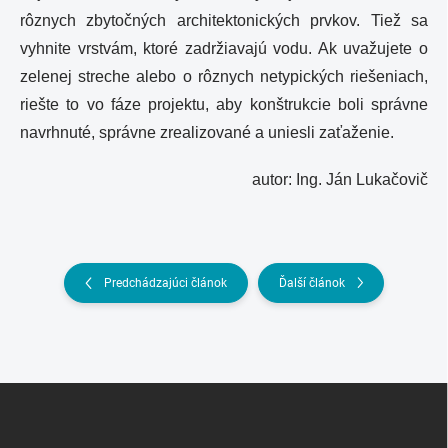
rôznych zbytočných architektonických prvkov. Tiež sa
vyhnite vrstvám, ktoré zadržiavajú vodu. Ak uvažujete o
zelenej streche alebo o rôznych netypických riešeniach,
riešte to vo fáze projektu, aby konštrukcie boli správne
navrhnuté, správne zrealizované a uniesli zaťaženie.
autor: Ing. Ján Lukačovič
Predchádzajúci článok
Ďalší článok
Z
á
p