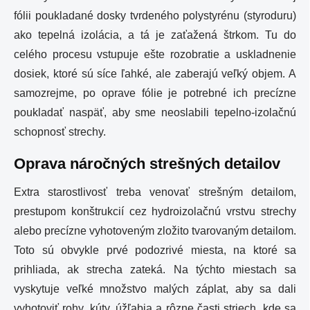
fólii poukladané dosky tvrdeného polystyrénu (styroduru)
ako tepelná izolácia, a tá je zaťažená štrkom. Tu do
celého procesu vstupuje ešte rozobratie a uskladnenie
dosiek, ktoré sú síce ľahké, ale zaberajú veľký objem. A
samozrejme, po oprave fólie je potrebné ich precízne
poukladať naspäť, aby sme neoslabili tepelno-izolačnú
schopnosť strechy.
Oprava náročných strešných detailov
Extra starostlivosť treba venovať strešným detailom,
prestupom konštrukcií cez hydroizolačnú vrstvu strechy
alebo precízne vyhotoveným zložito tvarovaným detailom.
Toto sú obvykle prvé podozrivé miesta, na ktoré sa
prihliada, ak strecha zateká. Na týchto miestach sa
vyskytuje veľké množstvo malých záplat, aby sa dali
vyhotoviť rohy, kúty, úžľabia a rôzne časti striech, kde sa