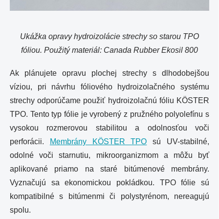
Ukážka opravy hydroizolácie strechy so starou TPO
fóliou. Použitý materiál: Canada Rubber Ekosil 800
Ak plánujete opravu plochej strechy s dlhodobejšou
víziou, pri návrhu fóliového hydroizolačného systému
strechy odporúčame použiť hydroizolačnú fóliu KÖSTER
TPO. Tento typ fólie je vyrobený z pružného polyolefínu s
vysokou rozmerovou stabilitou a odolnosťou voči
perforácii.
Membrány KÖSTER TPO
sú UV-stabilné,
odolné voči starnutiu, mikroorganizmom a môžu byť
aplikované priamo na staré bitúmenové membrány.
Vyznačujú sa ekonomickou pokládkou. TPO fólie sú
kompatibilné s bitúmenmi či polystyrénom, nereagujú
spolu.