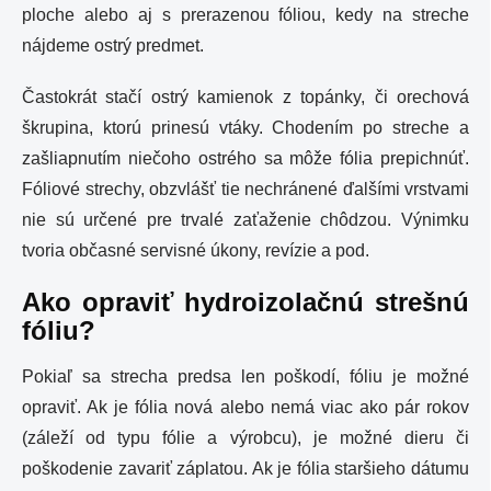
ploche alebo aj s prerazenou fóliou, kedy na streche
nájdeme ostrý predmet.
Častokrát stačí ostrý kamienok z topánky, či orechová
škrupina, ktorú prinesú vtáky. Chodením po streche a
zašliapnutím niečoho ostrého sa môže fólia prepichnúť.
Fóliové strechy, obzvlášť tie nechránené ďalšími vrstvami
nie sú určené pre trvalé zaťaženie chôdzou. Výnimku
tvoria občasné servisné úkony, revízie a pod.
Ako opraviť hydroizolačnú strešnú
fóliu?
Pokiaľ sa strecha predsa len poškodí, fóliu je možné
opraviť. Ak je fólia nová alebo nemá viac ako pár rokov
(záleží od typu fólie a výrobcu), je možné dieru či
poškodenie zavariť záplatou. Ak je fólia staršieho dátumu