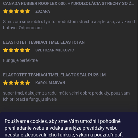
CANADA RUBBER ROOFLEX 600, HYDROIZOLÁCIA STRECHY SO ŽIVOTNOSŤOU AŽ 25 ROKOV
ZUZANA
S mužom sme robili s tymto produktom strechu a aj terasu, za vikemd
hotovo. Odporucam
ELASTOTET TESNIACI TMEL ELASTOTAN
SVETOZÁR MILKOVIČ
Funguje perfektne
ELASTOTET TESNIACI TMEL ELASTOSEAL PU25 LM
KAROL MARVAN
super tmel, dakujem za radu, máte velmi dobre produkty, pouzivam
ich pri praci a funguju skvele
PRIJÍMAME ONLINE PLATBY
Používame cookies, aby sme Vám umožnili pohodlné
prehliadanie webu a vďaka analýze prevádzky webu
neustále zlepšovali jeho funkcie, výkon a použiteľnosť.