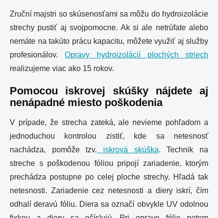
Zruční majstri so skúsenosťami sa môžu do hydroizolácie
strechy pustiť aj svojpomocne. Ak si ale netrúfate alebo
nemáte na takúto prácu kapacitu, môžete využiť aj služby
profesionálov.
Opravy hydroizolácií plochých striech
realizujeme viac ako 15 rokov.
Pomocou iskrovej skúšky nájdete aj
nenápadné miesto poškodenia
V prípade, že strecha zateká, ale nevieme pohľadom a
jednoduchou kontrolou zistiť, kde sa netesnosť
nachádza, pomôže tzv.
iskrová skúška
. Technik na
streche s poškodenou fóliou pripojí zariadenie, ktorým
prechádza postupne po celej ploche strechy. Hľadá tak
netesnosti. Zariadenie cez netesnosti a diery iskrí, čím
odhalí deravú fóliu. Diera sa označí obvykle UV odolnou
fixkou a diery sa očíslujú. Pri oprave fólie potom