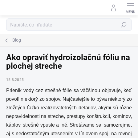
Prejsť
na
obsah
Hľadať
Blog
Ako opraviť hydroizolačnú fóliu na
plochej streche
15.8.2025
Prienik vody cez strešné fólie sa väčšinou objavuje, keď
povolí niektorý zo spojov. Najčastejšie to býva niektorý zo
zložitých ťažko realizovateľných detailov, akými sú rôzne
nepravidelnosti na streche, prestupy konštrukcií, komínov,
káblov, strešné vpuste a iné. Stretávame sa, samozrejme,
aj s nedostatočným utesnením v líniovom spoji na rovnej