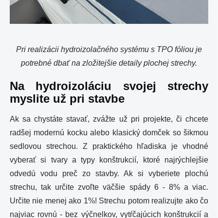
Pri realizácii hydroizolačného systému s TPO fóliou je
potrebné dbať na zložitejšie detaily plochej strechy.
Na hydroizoláciu svojej strechy
myslite už pri stavbe
Ak sa chystáte stavať, zvážte už pri projekte, či chcete
radšej modernú kocku alebo klasický domček so šikmou
sedlovou strechou. Z praktického hľadiska je vhodné
vyberať si tvary a typy konštrukcií, ktoré najrýchlejšie
odvedú vodu preč zo stavby. Ak si vyberiete plochú
strechu, tak určite zvoľte väčšie spády 6 - 8% a viac.
Určite nie menej ako 1%! Strechu potom realizujte ako čo
najviac rovnú - bez výčnelkov, vytŕčajúcich konštrukcií a