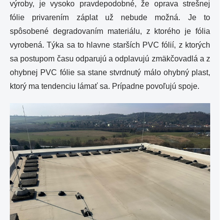
výroby, je vysoko pravdepodobné, že oprava strešnej
fólie privarením záplat už nebude možná. Je to
spôsobené degradovaním materiálu, z ktorého je fólia
vyrobená. Týka sa to hlavne starších PVC fólií, z ktorých
sa postupom času odparujú a odplavujú zmäkčovadlá a z
ohybnej PVC fólie sa stane stvrdnutý málo ohybný plast,
ktorý ma tendenciu lámať sa. Prípadne povoľujú spoje.