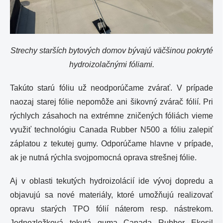
Strechy starších bytových domov bývajú väčšinou pokryté
hydroizolačnými fóliami.
Takúto starú fóliu už neodporúčame zvárať. V prípade
naozaj starej fólie nepomôže ani šikovný zvárač fólií. Pri
rýchlych zásahoch na extrémne zničených fóliách vieme
využiť technológiu Canada Rubber N500 a fóliu zalepiť
záplatou z tekutej gumy. Odporúčame hlavne v prípade,
ak je nutná rýchla svojpomocná oprava strešnej fólie.
Aj v oblasti tekutých hydroizolácií ide vývoj dopredu a
objavujú sa nové materiály, ktoré umožňujú realizovať
opravu starých TPO fólií náterom resp. nástrekom.
Jednozložková tekutá guma Canada Rubber Ekosil