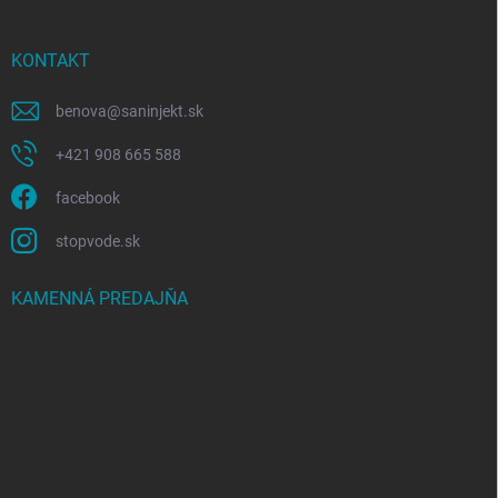
ä
t
i
KONTAKT
e
benova
@
saninjekt.sk
+421 908 665 588
facebook
stopvode.sk
KAMENNÁ PREDAJŇA