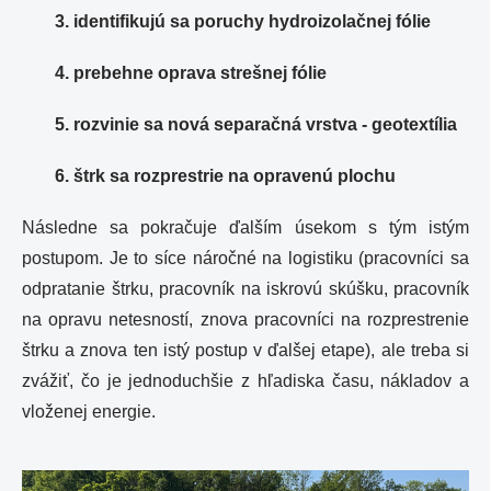
3. identifikujú sa poruchy hydroizolačnej fólie
4. prebehne oprava strešnej fólie
5. rozvinie sa nová separačná vrstva - geotextília
6. štrk sa rozprestrie
na opravenú plochu
Následne sa pokračuje ďalším úsekom s tým istým
postupom. Je to síce náročné na logistiku (pracovníci sa
odpratanie štrku, pracovník na iskrovú skúšku, pracovník
na opravu netesností, znova pracovníci na rozprestrenie
štrku a znova ten istý postup v ďal
šej etape), ale treba si
zvážiť, čo je jednoduchšie z hľadiska času, nákladov a
vloženej energie.