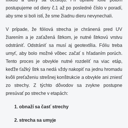
postupujeme od diery č.1 až po posledné číslo v poradí,
aby sme si boli istí, že sme žiadnu dieru nevynechali.
V prípade, že fóliová strecha je chránená pred UV
žiarením a je zaťažená štrkom, je nutné štrkovú vrstvu
odstrániť. Odstrániť sa musí aj geotextília. Fóliu treba
umyť, aby bolo možné vôbec začať s hľadaním porúch.
Tento proces je obvykle nutné rozdeliť na viac etáp,
keďže ťažký štrk sa nedá vždy nakopiť na jednu hromadu
kvôli preťaženiu strešnej konštrukcie a obvykle ani zniesť
zo strechy. Z týchto dôvodov sa zvykne postupne
presúvať po streche v etapách:
1. obnaží sa časť strechy
2. strecha sa umyje