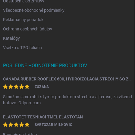
Odstúpenie od zmluvy
Všeobecné obchodné podmienky
Reklamačný poriadok
Ochrana osobných údajov
Katalógy
Všetko o TPO fóliách
POSLEDNÉ HODNOTENIE PRODUKTOV
CANADA RUBBER ROOFLEX 600, HYDROIZOLÁCIA STRECHY SO ŽIVOTNOSŤOU AŽ 25 ROKOV
ZUZANA
S mužom sme robili s tymto produktom strechu a aj terasu, za vikemd
hotovo. Odporucam
ELASTOTET TESNIACI TMEL ELASTOTAN
SVETOZÁR MILKOVIČ
Funguje perfektne