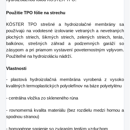
Použitie TPO fólie na strechu
KÖSTER TPO strešné a hydroizolačné membrány sa
používajú na vodotesné izolovanie vetraných a nevetraných
plochých striech, šikmých striech, zelených striech, terás,
balkónov, strešných záhrad a podzemných garáží so
zásypom a pri priamom vystavení poveternostným vplyvom.
Použiteľné na hydroizoláciu nádrží.
Vlastnosti
- plastová hydroizolačná membrána vyrobená z vysoko
kvalitných termoplastických polyolefínov na báze polyetylénu
- centrálna vložka zo skleneného rúna
- rovnomerná kvalita materiálu (bez rozdielu medzi hornou a
spodnou stranou)
- homogénne spojenie so zváraním teplým vzduchom