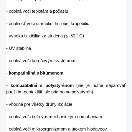
- odolná voči teplotám a počasiu
- odolnosť voči starnutiu, hnilobe, krupobitiu
- vysoká flexibilita za studena (≤ -50 ° C)
- UV stabilná
- odolná voči koreňovým systémom
-
kompatibilná s bitúmenom
-
kompatibilná s polystyrénom
(nie je nutné separovať
použitím geotextílií, ale priamo na polystyrén)
- vhodná pre všetky druhy izolácie
- odolná voči bežným mechanickým namáhaniam
- odolná voči mikroorganizmom a útokom hlodavcov