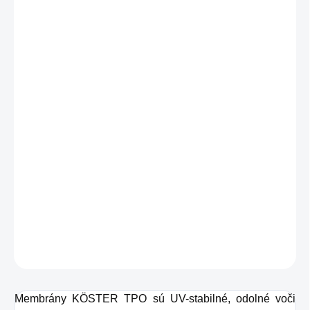
MÔŽEME
DORUČIŤ DO:
12.8.2026
−
+
Pridať do košíka
Fólie na strechu KÖSTER TPO PRO sú vyrobené z pružného
polyolefínu. Sieť zo sklenených vlákien je vložená do stredu
membrány, aby sa dosiahla mimoriadne vysoká rozmerová
stabilita a odolnosť voči perforácii. Ponúka vysokú spoľahlivosť a
vyznačuje sa rýchlou a ekonomickou pokládkou.
DETAILNÉ INFORMÁCIE
OPÝTAŤ SA
STRÁŽIŤ
Membrány KÖSTER TPO sú UV-stabilné, odolné voči