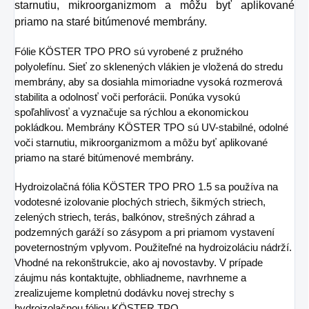
starnutiu, mikroorganizmom a môžu byť aplikované
priamo na staré bitúmenové membrány.
Fólie KÖSTER TPO PRO sú vyrobené z pružného
polyolefínu. Sieť zo sklenených vlákien je vložená do stredu
membrány, aby sa dosiahla mimoriadne vysoká rozmerová
stabilita a odolnosť voči perforácii. Ponúka vysokú
spoľahlivosť a vyznačuje sa rýchlou a ekonomickou
pokládkou. Membrány KÖSTER TPO sú UV-stabilné, odolné
voči starnutiu, mikroorganizmom a môžu byť aplikované
priamo na staré bitúmenové membrány.
Hydroizolačná fólia KÖSTER TPO PRO 1.5 sa používa na
vodotesné izolovanie plochých striech, šikmých striech,
zelených striech, terás, balkónov, strešných záhrad a
podzemných garáží so zásypom a pri priamom vystavení
poveternostným vplyvom. Použiteľné na hydroizoláciu nádrží.
Vhodné na rekonštrukcie, ako aj novostavby. V prípade
záujmu nás kontaktujte, obhliadneme, navrhneme a
zrealizujeme kompletnú dodávku novej strechy s
hydroizolačnou fóliou KÖSTER TPO.