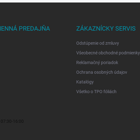
ENNÁ PREDAJŇA
ZÁKAZNÍCKY SERVIS
Odstúpenie od zmluvy
Všeobecné obchodné podmienky
Reklamačný poriadok
Ochrana osobných údajov
Katalógy
Všetko o TPO fóliách
i 07:30-16:00