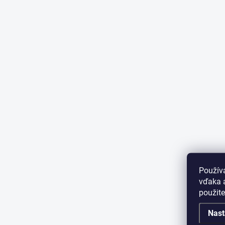
Použív
vďaka a
použit
Nast