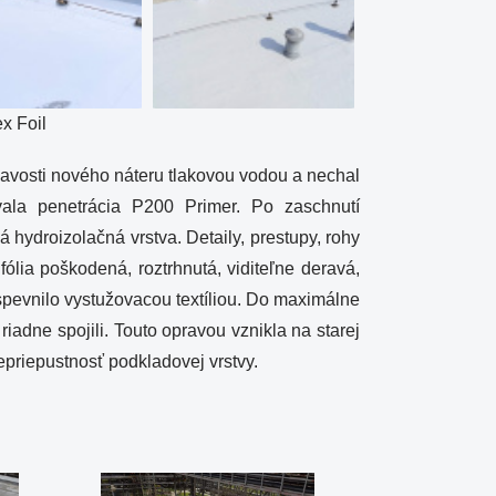
x Foil
ľnavosti nového náteru tlakovou vodou a nechal
ala penetrácia P200 Primer. Po zaschnutí
 hydroizolačná vrstva. Detaily, prestupy, rohy
fólia poškodená, roztrhnutá, viditeľne deravá,
spevnilo vystužovacou textíliou. Do maximálne
riadne spojili. Touto opravou vznikla na starej
nepriepustnosť podkladovej vrstvy.