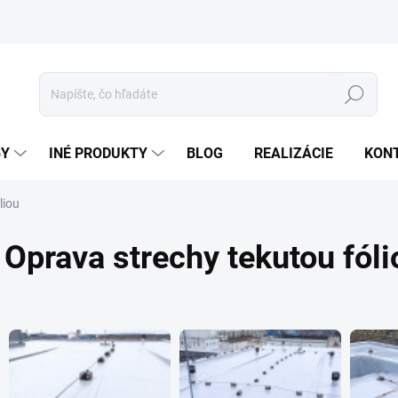
Hľadať
BY
INÉ PRODUKTY
BLOG
REALIZÁCIE
KON
liou
Oprava strechy tekutou fóli