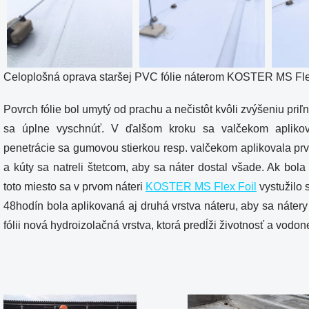
Celoplošná oprava staršej PVC fólie náterom KOSTER MS Fle
Povrch fólie bol umytý od prachu a nečistôt kvôli zvýšeniu pri
sa úplne vyschnúť. V ďalšom kroku sa valčekom aplikov
penetrácie sa gumovou stierkou resp. valčekom aplikovala prvá
a kúty sa natreli štetcom, aby sa náter dostal všade. Ak bola 
toto miesto sa v prvom náteri
KOSTER MS Flex Foil
vystužilo 
48hodín bola aplikovaná aj druhá vrstva náteru, aby sa nátery 
fólii nová hydroizolačná vrstva, ktorá predĺži životnosť a vodo