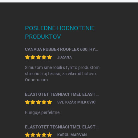
POSLEDNÉ HODNOTENIE
PRODUKTOV
CANADA RUBBER ROOFLEX 600, HYDROIZOLÁCIA STRECHY SO ŽIVOTNOSŤOU AŽ 25 ROKOV
ZUZANA
S mužom sme robili s tymto produktom
strechu a aj terasu, za vikemd hotovo.
Odporucam
ELASTOTET TESNIACI TMEL ELASTOTAN
SVETOZÁR MILKOVIČ
Funguje perfektne
ELASTOTET TESNIACI TMEL ELASTOSEAL PU25 LM
KAROL MARVAN