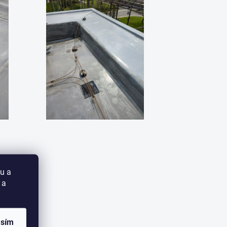
u a
 a
asím