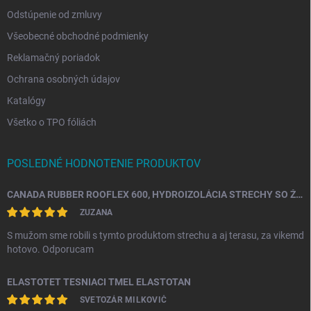
Odstúpenie od zmluvy
Všeobecné obchodné podmienky
Reklamačný poriadok
Ochrana osobných údajov
Katalógy
Všetko o TPO fóliách
POSLEDNÉ HODNOTENIE PRODUKTOV
CANADA RUBBER ROOFLEX 600, HYDROIZOLÁCIA STRECHY SO ŽIVOTNOSŤOU AŽ 25 ROKOV
ZUZANA
S mužom sme robili s tymto produktom strechu a aj terasu, za vikemd
hotovo. Odporucam
ELASTOTET TESNIACI TMEL ELASTOTAN
SVETOZÁR MILKOVIČ