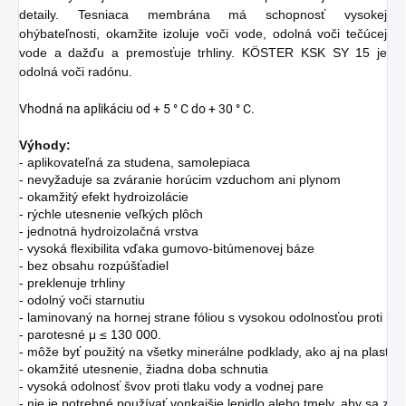
detaily. Tesniaca membrána má schopnosť vysokej
ohýbateľnosti, okamžite izoluje voči vode, odolná voči tečúcej
vode a dažďu a premosťuje trhliny. KÖSTER KSK SY 15 je
odolná voči radónu.
Vhodná na aplikáciu od + 5 ° C do + 30 ° C.
Výhody:
- aplikovateľná za studena, samolepiaca
- nevyžaduje sa zváranie horúcim vzduchom ani plynom
- okamžitý efekt hydroizolácie
- rýchle utesnenie veľkých plôch
- jednotná hydroizolačná vrstva
- vysoká flexibilita vďaka gumovo-bitúmenovej báze
- bez obsahu rozpúšťadiel
- preklenuje trhliny
- odolný voči starnutiu
- laminovaný na hornej strane fóliou s vysokou odolnosťou proti roz
- parotesné μ ≤ 130 000.
- môže byť použitý na všetky minerálne podklady, ako aj na 
plasty 
- okamžité utesnenie, žiadna doba schnutia
- vysoká odolnosť švov proti tlaku vody a vodnej pare
- nie je potrebné používať vonkajšie lepidlo alebo tmely, aby sa 
zab