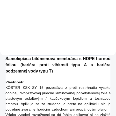
Bezrozpúšťadlová, vysoko
elastická tesniaca hmota na báze
bitúmenu a kaučuku. Pre kvalitnú
vonkajšiu hydroizoláciu
konštrukčných prvkov voči
zemnej vlhkosti, ako sú suterény.
Tiež je vhodná na hydroizoláciu
pod ochranným poterom (tzv.
sendvičová hydroizolácia), trhliny
prekrývajúca hydroizolácia, napr.
Samolepiaca bitúmenová membrána s HDPE hornou
pre ploché strechy. Predĺženie: >
fóliou (bariéra proti vlhkosti typu A a bariéra
900%.
podzemnej vody typu T)
Vlastnosti:
KÖSTER KSK SY 15 pozostáva z proti roztrhnutiu vysoko
odolnej, dvojvrstvovej priečne laminovanej polyetylénovej fólie s
plastovým asfaltovým / kaučukovým lepidlom a tesniacou
hmotou. Aplikuje sa za studena, a preto na aplikáciu nie je
potrebné zváranie horúcim vzduchom ani propánovým plynom.
Vďaka vysokej rozťažnosti sa dá ľahko aplikovať aj na zložité