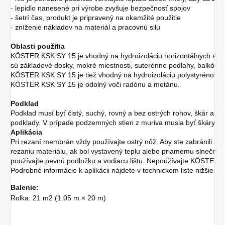
- lepidlo nanesené pri výrobe zvyšuje bezpečnosť spojov
- šetrí čas, produkt je pripravený na okamžité použitie
- zníženie nákladov na materiál a pracovnú silu 
Oblasti použitia
KÖSTER KSK SY 15 je vhodný na hydroizoláciu horizontálnych a ver
sú základové dosky, mokré miestnosti, suterénne podlahy, balkóny, 
KÖSTER KSK SY 15 je tiež vhodný na hydroizoláciu polystyrénovýc
KÖSTER KSK SY 15 je odolný voči radónu a metánu. 
Podklad
Podklad musí byť čistý, suchý, rovný a bez ostrých rohov, škár ale
podklady. V prípade podzemných stien z muriva musia byť škáry.
Aplikácia
Pri rezaní membrán vždy používajte ostrý nôž. Aby ste zabránili 
rezaniu materiálu, ak bol vystavený teplu alebo priamemu slnečném
používajte pevnú podložku a vodiacu lištu. Nepoužívajte KÖSTER KS
Podrobné informácie k aplikácii nájdete v technickom liste nižšie.
Balenie:
Rolka: 21 m2 (1.05 m × 20 m)