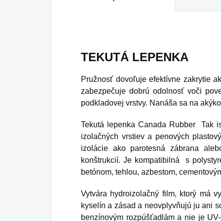
TEKUTÁ LEPENKA
Pružnosť dovoľuje efektívne zakrytie a
zabezpečuje dobrú odolnosť voči po
podkladovej vrstvy. Nanáša sa na akýko
Tekutá lepenka Canada Rubber Tak is
izolačných vrstiev a penových plastov
izolácie ako parotesná zábrana ale
konštrukcií.
Je kompatibilná s polysty
betónom, tehlou, azbestom, cementovým
Vytvára hydroizolačný film, ktorý má v
kyselín a zásad a neovplyvňujú ju ani so
benzínovým rozpúšťadlám a nie je UV-