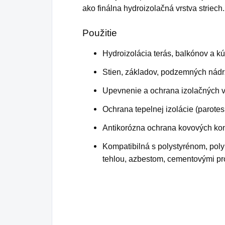
ako finálna hydroizolačná vrstva striech.
Použitie
Hydroizolácia terás, balkónov a k
Stien, základov, podzemných nádr
Upevnenie a ochrana izolačných vr
Ochrana tepelnej izolácie (parote
Antikorózna ochrana kovových kon
Kompatibilná s polystyrénom, pol
tehlou, azbestom, cementovými p