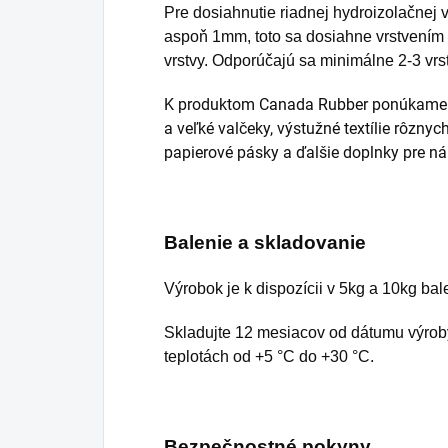
Pre dosiahnutie riadnej hydroizolačnej v
aspoň 1mm, toto sa dosiahne vrstvením 
vrstvy. Odporúčajú sa minimálne 2-3 vrst
K produktom Canada Rubber ponúkame tie
a veľké valčeky,
výstužné textílie
rôznych
papierové pásky a ďalšie doplnky pre n
Balenie a skladovanie
Výrobok je k dispozícii v 5kg a 10kg bal
Skladujte 12 mesiacov od dátumu výroby
teplotách od +5 °C do +30 °C.
Bezpečnostné pokyny