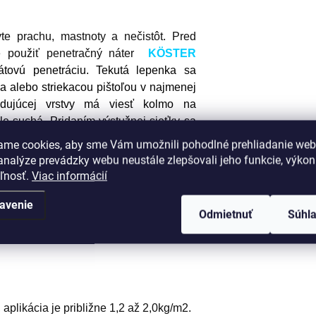
te prachu, mastnoty a nečistôt.
Pred
e použiť penetračný náter
KÖSTER
átovú penetráciu. Tekutá lepenka sa
a alebo striekacou pištoľou v najmenej
dujúcej vrstvy má viesť kolmo na
e suchá. Pridaním výstužnej sieťky sa
 a dlažieb použite cementové lepidlo
ame cookies, aby sme Vám umožnili pohodlné prehliadanie web
vzdorné cementové flexibilné lepidlo.
nalýze prevádzky webu neustále zlepšovali jeho funkcie, výkon
eľnosť.
Viac informácií
avenie
Odmietnuť
Súhl
C.
, aplikácia je približne 1,2 až 2,0kg/m2.