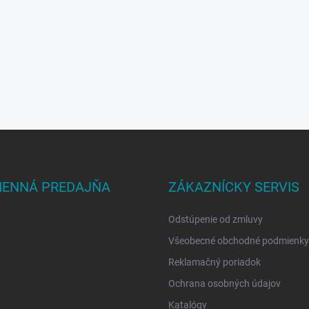
ENNÁ PREDAJŇA
ZÁKAZNÍCKY SERVIS
Odstúpenie od zmluvy
Všeobecné obchodné podmienky
Reklamačný poriadok
Ochrana osobných údajov
Katalógy