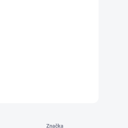
E VARIANT
Pridať do košíka
ová vysokoelastická asfaltová hydroizolácia s
Je určená na hydroizoláciu základov domov,
ien a podzemných nádrží.
OPÝTAŤ SA
STRÁŽIŤ
Značka