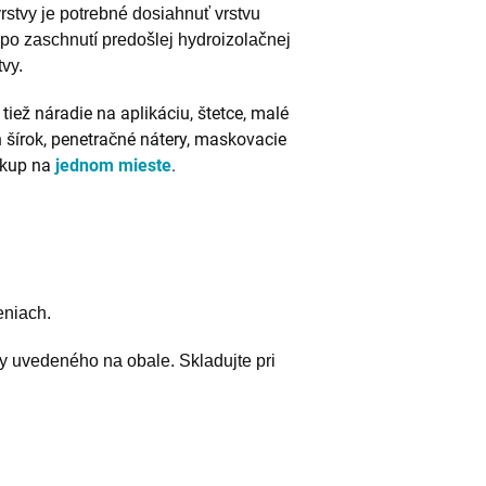
rstvy je potrebné dosiahnuť vrstvu
po zaschnutí predošlej hydroizolačnej
vy.
ž náradie na aplikáciu, štetce, malé
 šírok, penetračné nátery, maskovacie
ákup na
jednom mieste
.
eniach.
 uvedeného na obale. Skladujte pri