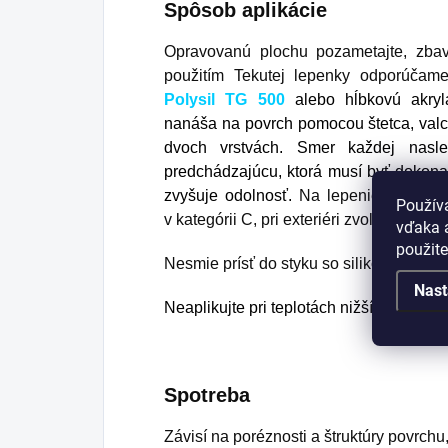
Spôsob aplikácie
Opravovanú plochu pozametajte, zbav
použitím Tekutej lepenky odporúčam
Polysil TG 500
alebo hĺbkovú akryl
nanáša na povrch pomocou štetca, valc
dvoch vrstvách. Smer každej nasle
predchádzajúcu, ktorá musí byť dokonal
zvyšuje odolnosť.
Na lepenie obkladov
Použív
v kategórii C, pri exteriéri zvoľte mrazu
vďaka a
použit
Nesmie prísť do styku so silikónom.
Nast
Neaplikujte pri teplotách nižších ako 5 °
Spotreba
Závisí na poréznosti a štruktúry povrchu