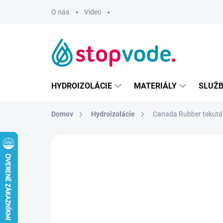
Prejsť
O nás
Video
na
obsah
HYDROIZOLÁCIE
MATERIÁLY
SLUŽ
Domov
Hydroizolácie
Canada Rubber tekutá
1 hodnotenie
Podrobnosti hodnoteni