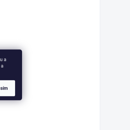
u a
 a
asím