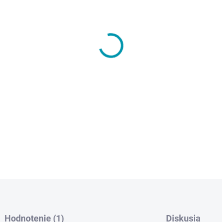
HMOTNOSŤ
MÔŽEME DORUČIŤ DO:
ZVOĽT
−
+
Tekutá lepenka je jednozložk
minerálnymi stabilizátormi. 
terás, balkónov, kúpeľní, st
DETAILNÉ INFORMÁCIE
Hodnotenie (1)
Diskusia