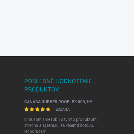
POSLEDNÉ HODNOTENIE
PRODUKTOV
CANADA RUBBER ROOFLEX 600, HYDROIZOLÁCIA STRECHY SO ŽIVOTNOSŤOU AŽ 25 ROKOV
ZUZANA
S mužom sme robili s tymto produktom
strechu a aj terasu, za vikemd hotovo.
Odporucam