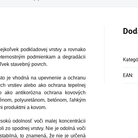
Dod
kejkoľvek podkladovej vrstvy a rovnako
veternostným podmienkam a degradácii
Kategó
ľvek stavebný povrch.
EAN
:
to je vhodná na upevnenie a ochranu
ých vrstiev alebo ako ochrana tepelnej
bo ako antikorózna ochrana kovových
rénom, polyuretánom, betónom, ľahkým
i produktmi a kovom.
ysokú odolnosť voči malej koncentrácii
li zo spodnej vrstvy. Nie je odolná voči
stabilná, to znamená, že nie je určená