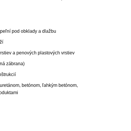
úpeľní pod obklady a dlažbu
ží
stiev a penových plastových vrstiev
sná zábrana)
štrukcií
yuretánom, betónom, ľahkým betónom,
roduktami